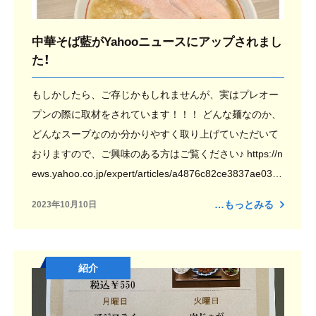
中華そば藍がYahooニュースにアップされまし
た！
もしかしたら、ご存じかもしれませんが、実はプレオー
プンの際に取材をされています！！！ どんな麺なのか、
どんなスープなのか分かりやすく取り上げていただいて
おりますので、ご興味のある方はご覧ください♪ https://n
ews.yahoo.co.jp/expert/articles/a4876c82ce3837ae0325
e7684756db0b1b6e45e1 中華そば藍 久留米市大手町４
…もっとみる
2023年10月10日
－２セキレイマンション１階 ０９４２－６４－８５９２
紹介