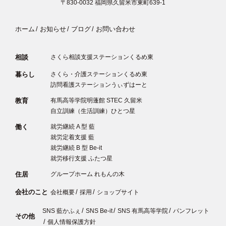
〒830-0032
福岡県久留米市東町639-1
ホーム
お知らせ
ブログ
お問い合わせ
相談
さくら相談支援ステーションくるめ東
暮らし
さくら・介護ステーションくるめ東
訪問看護ステーションうぃずはーと
教育
有馬高等学院明蓬館 STEC 久留米
自立訓練（生活訓練）ひとつ星
働く
就労継続 A 型 藍
就労定着支援 藍
就労継続 B 型 Be-it
就労移行支援 ふたつ星
住居
グループホーム れもんの木
会社のこと
会社概要
採用
ショップサイト
SNS 藍かふぇ
SNS Be-it
SNS 有馬高等学院
パンフレット
その他
個人情報保護方針