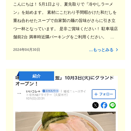
こんにちは！ 5月1日より、夏先取りで『冷やしラーメ
ン』を始めます。 素材にこだわり手間暇かけた和だしを
重ね合わせたスープで自家製の麺の旨味がさらに引き立
つ一杯となっています。 是非ご賞味ください！ 駐車場店
舗前2台 満車時近隣パーキングをご利用ください。 ー
ーーーーーーーーーーーーーーー 店舗名 中華そば藍 場
…もっとみる
2024年04月30日
所 久留米市大手町４－２ セキレイマンショ
ン1階 TEL ０９４２－６４－８５９２ ーーーーーー
ーーーーーーーーーー
紹介