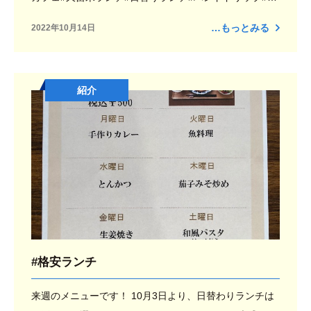
OMOMO Coffee#トモモコーヒー#藍オリジナルブレンド
…もっとみる
2022年10月14日
#華味鷄手羽元カレー#ナスキーマカレー#カレーライス#
コロナウイルス感染症対策#飛沫防止パーテンション#BC
P#HACCP導入#ノベルティ#福祉#久留米福祉#福岡福祉#
紹介
久留米医療#久留米就労支援#久留米就労継続支援#久留
米就労継続支援A型#就労継続支援A型#就労支援#有限会
社Taka.Co#Taka.Co#タカコーポレーション#幸せな地域
社会を創造する
#格安ランチ
来週のメニューです！ 10月3日より、日替わりランチは