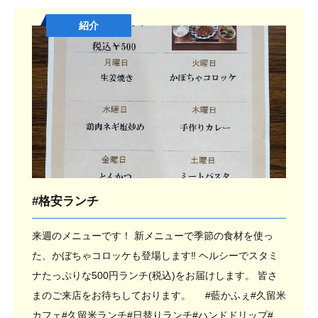
続支援A型#就労支援#有限会社Taka.Co#Taka.Co#タカコ
紹介
ーポレーション#幸せな地域社会を創造する
#格安ランチ
来週のメニューです！ 新メニューで季節の食材を使っ
た、かぼちゃコロッケも登場します‼︎ ヘルシーでスタミ
ナたっぷりな500円ランチ(税込)をお届けします。 皆さ
まのご来店をお待ちしております。 #藍かふぇ#久留米
カフェ#久留米ランチ#日替りランチ#ハンドドリップ#T