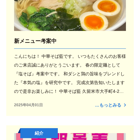
新メニュー考案中
こんにちは！ 中華そば藍です。 いつもたくさんのお客様
のご来店誠にありがとうごいます。 春の限定麺として
『塩そば』考案中です。 和ダシと鶏の旨味をブレンドし
た『本気の塩』を研究中です。 完成次第告知いたします
ので是非お楽しみに！ 中華そば藍 久留米市大手町4-2セ
キレイマンション大手町１階
…もっとみる
2025年04月01日
紹介