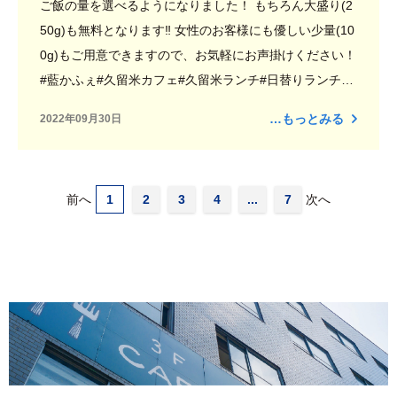
ご飯の量を選べるようになりました！ もちろん大盛り(2
50g)も無料となります‼︎ 女性のお客様にも優しい少量(10
0g)もご用意できますので、お気軽にお声掛けください！
#藍かふぇ#久留米カフェ#久留米ランチ#日替りランチ#
ハンドドリップ#TOMOMO Coffee#トモモコーヒー#藍
…もっとみる
2022年09月30日
オリジナルブレンド#華味鷄手羽元カレー#ナスキーマカ
レー#カレーライス#コロナウイルス感染症対策#飛沫防
止パーテンション#BCP#HACCP導入#ノベルティ#福祉#
前へ
1
2
3
4
...
7
次へ
久留米福祉#福岡福祉#久留米医療#久留米就労支援#久留
米就労継続支援#久留米就労継続支援A型#就労継続支援A
型#就労支援#有限会社Taka.Co#Taka.Co#タカコーポレ
ーション#幸せな地域社会を創造する