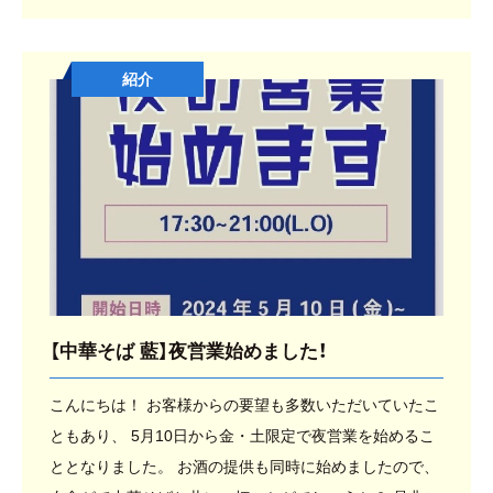
時間 (月)昼9:00-14:30LO (火)昼9:00-14:30LO (水)昼10:0
0-14:30LO (木)昼10:00-14:30LO (金)昼10:00-14:30LO
紹介
夜17:30-21:00LO (土)昼10:00-14:30LO 夜17:30
-21:00LO （日）定休日 ——————————————-
駐車場 駐車場はお店を背にして店舗前3台中の右側2台に
なります。 満車時は近隣のパーキングをご利用くださ
い。 お店の通り沿いにある西日本シティ銀行裏のリニパ
ーク駐車場がわかりやすいです。
【中華そば 藍】夜営業始めました！
こんにちは！ お客様からの要望も多数いただいていたこ
ともあり、 5月10日から金・土限定で夜営業を始めるこ
ととなりました。 お酒の提供も同時に始めましたので、