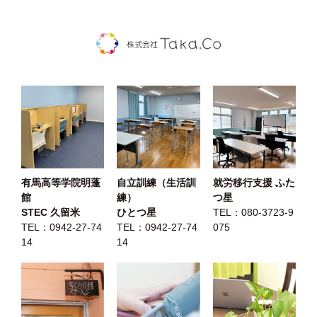
有馬高等学院明蓬
自立訓練（生活訓
就労移行支援 ふた
館
練）
つ星
STEC 久留米
ひとつ星
TEL：
080-3723-9
TEL：
0942-27-74
TEL：
0942-27-74
075
14
14