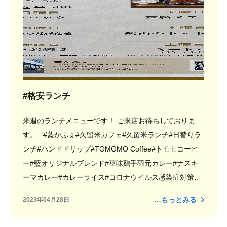
#格安ランチ
来週のランチメニューです！ ご来店お待ちしておりま
す。 #藍かふぇ#久留米カフェ#久留米ランチ#日替りラ
ンチ#ハンドドリップ#TOMOMO Coffee#トモモコーヒ
ー#藍オリジナルブレンド#華味鷄手羽元カレー#ナスキ
ーマカレー#カレーライス#コロナウイルス感染症対策#
飛沫防止パーテンション#BCP#HACCP導入#ノベルティ
…もっとみる
2023年04月28日
#福祉#久留米福祉#福岡福祉#久留米医療#久留米就労支
援#久留米就労継続支援#久留米就労継続支援A型#就労継