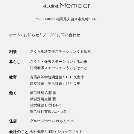
〒830-0032
福岡県久留米市東町639-1
ホーム
お知らせ
ブログ
お問い合わせ
相談
さくら相談支援ステーションくるめ東
暮らし
さくら・介護ステーションくるめ東
訪問看護ステーションうぃずはーと
教育
有馬高等学院明蓬館 STEC 久留米
自立訓練（生活訓練）ひとつ星
働く
就労継続 A 型 藍
就労定着支援 藍
就労継続 B 型 Be-it
就労移行支援 ふたつ星
住居
グループホーム れもんの木
会社のこと
会社概要
採用
ショップサイト