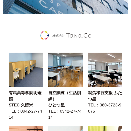
有馬高等学院明蓬
自立訓練（生活訓
就労移行支援 ふた
館
練）
つ星
STEC 久留米
ひとつ星
TEL：
080-3723-9
TEL：
0942-27-74
TEL：
0942-27-74
075
14
14