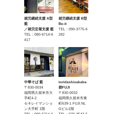
就労継続支援 A型
就労継続支援 B型
藍
Be-it
／就労定着支援 藍
TEL：
090-3775-6
TEL：
080-6714-6
282
417
中華そば 藍
toridashisakaba
〒830-0034
碧FUJI
福岡県久留米市大
〒830-0032
手町4-2
福岡県久留米市東
セキレイマンショ
町639-1 FUJI.NL
ン大手町 1階
Gビル1階