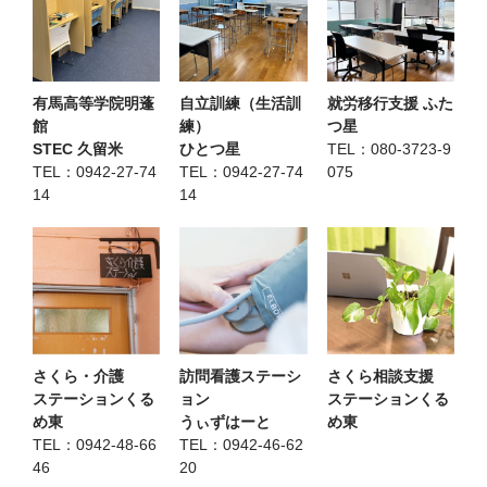
有馬高等学院明蓬
自立訓練（生活訓
就労移行支援 ふた
館
練）
つ星
STEC 久留米
ひとつ星
TEL：
080-3723-9
TEL：
0942-27-74
TEL：
0942-27-74
075
14
14
さくら・介護
訪問看護ステーシ
さくら相談支援
ステーションくる
ョン
ステーションくる
め東
うぃずはーと
め東
TEL：
0942-48-66
TEL：
0942-46-62
46
20