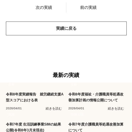
次の実績
前の実績
実績に戻る
最新の実績
全般
全般
令和8年度実績報告 就労継続支援A
令和8年度福祉・介護職員等処遇改
型スコアにおける表
善加算計画の情報公開について
2026/04/01
続きを読む
2026/04/01
続きを読む
実績
情報公開
令和7年度 生活訓練事業SIMの結果
令和7年度介護職員等処遇改善加算
公開(令和8年3月末現在)
について